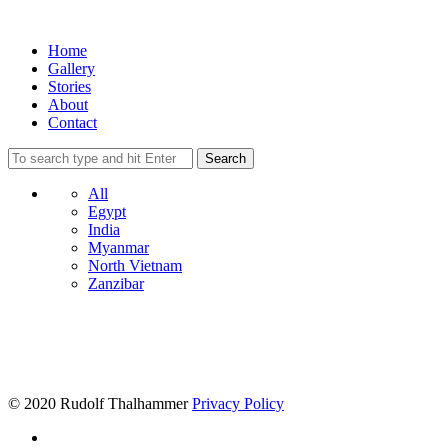
Home
Gallery
Stories
About
Contact
All
Egypt
India
Myanmar
North Vietnam
Zanzibar
© 2020 Rudolf Thalhammer
Privacy Policy