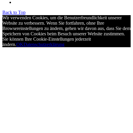
Back to Top
Wir verwenden Cookies, um die Benutzerfreundlichkeit unserer
Website zu verbessern. Wenn Sie fortfahren, ohne Ihre
Browsereinstellungen zu ändern, gehen wir davon aus, dass Sie dem
Speichern von Cookies beim Besuch unserer Website zustimmen.
Sie können Ihre Cookie-Einstellungen jederzeit
ändern.
OK
Datenschutzerklärung